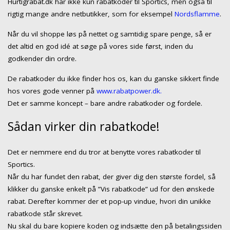
Hurtigrabat.dk har ikke kun rabatkoder til Sportics, men også til
rigtig mange andre netbutikker, som for eksempel
Nordsflamme
.
Når du vil shoppe løs på nettet og samtidig spare penge, så er
det altid en god idé at søge på vores side først, inden du
godkender din ordre.
De rabatkoder du ikke finder hos os, kan du ganske sikkert finde
hos vores gode venner på
www.rabatpower.dk.
Det er samme koncept – bare andre rabatkoder og fordele.
Sådan virker din rabatkode!
Det er nemmere end du tror at benytte vores rabatkoder til
Sportics.
Når du har fundet den rabat, der giver dig den største fordel, så
klikker du ganske enkelt på ”Vis rabatkode” ud for den ønskede
rabat. Derefter kommer der et pop-up vindue, hvori din unikke
rabatkode står skrevet.
Nu skal du bare kopiere koden og indsætte den på betalingssiden