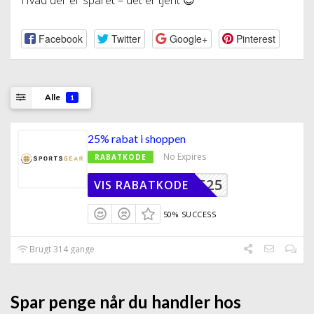
Hvad der er sparet – det er tjent 😉
Facebook
Twitter
Google+
Pinterest
Alle
1
25% rabat i shoppen
No Expires
RABATKODE
SPORT25
VIS RABATKODE
50% SUCCESS
Brugt 314 gange
Spar penge når du handler hos