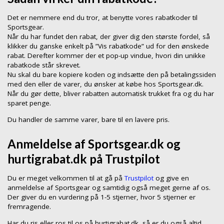
Det er nemmere end du tror, at benytte vores rabatkoder til
Sportsgear.
Når du har fundet den rabat, der giver dig den største fordel, så
klikker du ganske enkelt på ”Vis rabatkode” ud for den ønskede
rabat. Derefter kommer der et pop-up vindue, hvori din unikke
rabatkode står skrevet.
Nu skal du bare kopiere koden og indsætte den på betalingssiden
med den eller de varer, du ønsker at købe hos Sportsgear.dk.
Når du gør dette, bliver rabatten automatisk trukket fra og du har
sparet penge.
Du handler de samme varer, bare til en lavere pris.
Anmeldelse af Sportsgear.dk og
hurtigrabat.dk på Trustpilot
Du er meget velkommen til at gå på
Trustpilot
og give en
anmeldelse af Sportsgear og samtidig også meget gerne af os.
Der giver du en vurdering på 1-5 stjerner, hvor 5 stjerner er
fremragende.
Har du ris eller ros til os på hurtigrabat.dk, så er du også altid