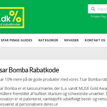
Private Play
SPAR PENGE GUIDES
KATEGORIER
NYHEDER
KONTAKT OS
sar Bomba Rabatkode
ar 10% mere på de gode produkter med vores Tsar Bomba rabat
ar Bomba er et luksusurmærke, der b,.a. vandt MUSE Gold Awar
dmålere fremstillet af kulfiber, titanium og schweiziske urværk
novation er et patenteret, værktøjsfrit udskifteligt bezel- og rems
esværet at personalisere deres ur.