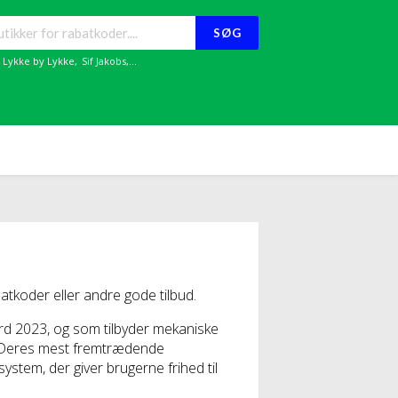
SØG
,
Lykke by Lykke
,
Sif Jakobs
,...
koder eller andre gode tilbud.
d 2023, og som tilbyder mekaniske
er. Deres mest fremtrædende
system, der giver brugerne frihed til