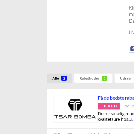
Kl
ma
De
Hv
Alle
Rabatkoder
Udsalg
2
0
Få de bedste raba
TILBUD
No Ex
Der er virkelig ma
kvalitetsure hos
...
L