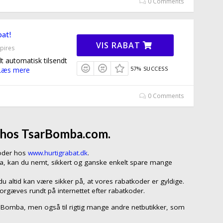
0 Comments
bat!
VIS RABAT
pires
t automatisk tilsendt
57% SUCCESS
Læs mere
0 Comments
r hos TsarBomba.com.
koder hos
www.hurtigrabat.dk
.
ba, kan du nemt, sikkert og ganske enkelt spare mange
 altid kan være sikker på, at vores rabatkoder er gyldige.
forgæves rundt på internettet efter rabatkoder.
ar Bomba, men også til rigtig mange andre netbutikker, som