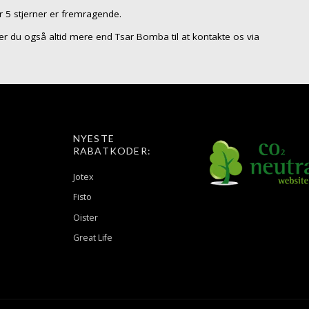
r 5 stjerner er fremragende.
så er du også altid mere end Tsar Bomba til at kontakte os via
NYESTE
RABATKODER:
Jotex
Fisto
Oister
Great Life