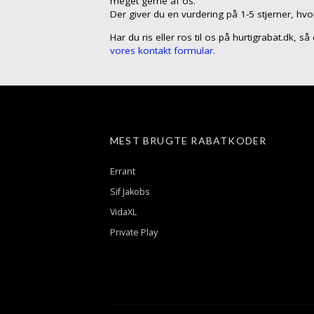
meget gerne af os.
Der giver du en vurdering på 1-5 stjerner, hvo
Har du ris eller ros til os på hurtigrabat.dk, 
vores kontakt formular.
MEST BRUGTE RABATKODER
Errant
Sif Jakobs
VidaXL
Private Play