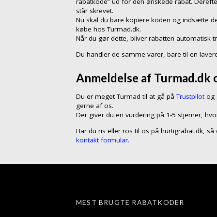
rabatkode” ud for den ønskede rabat. Dereft
står skrevet.
Nu skal du bare kopiere koden og indsætte de
købe hos Turmad.dk.
Når du gør dette, bliver rabatten automatisk t
Du handler de samme varer, bare til en lavere
Anmeldelse af Turmad.dk o
Du er meget Turmad til at gå på
Trustpilot
og 
gerne af os.
Der giver du en vurdering på 1-5 stjerner, hvo
Har du ris eller ros til os på hurtigrabat.dk, 
kontakt formular.
MEST BRUGTE RABATKODER