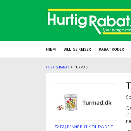
HJEM
BILLIGE REJSER
RABATKODER
>
HURTIG RABAT
TURMAD
T
Sp
De
De
ne
FØJ DENNE BUTIK TIL FAVORIT