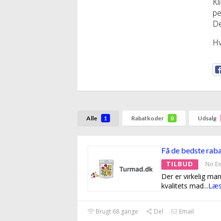
Kl
pe
De
Hv
Alle
Rabatkoder
Udsalg
1
0
Få de bedste raba
TILBUD
No Ex
Der er virkelig ma
kvalitets mad
...
Læs
Brugt 68 gange
Del
Email