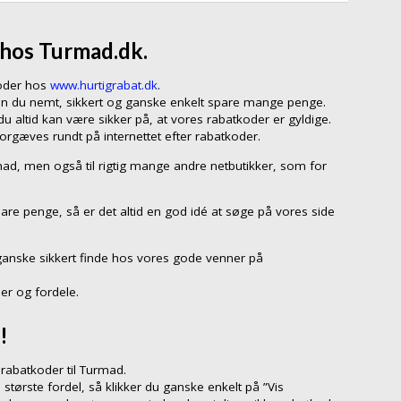
 hos Turmad.dk.
koder hos
www.hurtigrabat.dk
.
kan du nemt, sikkert og ganske enkelt spare mange penge.
 altid kan være sikker på, at vores rabatkoder er gyldige.
forgæves rundt på internettet efter rabatkoder.
rmad, men også til rigtig mange andre netbutikker, som for
pare penge, så er det altid en god idé at søge på vores side
ganske sikkert finde hos vores gode venner på
er og fordele.
!
rabatkoder til Turmad.
 største fordel, så klikker du ganske enkelt på ”Vis