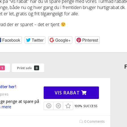
ik på “vis rabat” når du vil spare penge med vores Turmad raba
nge, både nu og hver gang du i fremtiden bruger hurtigrabat.dk.
t er let, gratis og frit tilgængeligt for alle.
ad der er sparet – det er tjent
Facebook
Twitter
Google+
Pinterest
F
Print selv
1
0
tter her!
VIS RABAT
pires
nge penge at spare på
100% SUCCESS
 mere
0 Comments