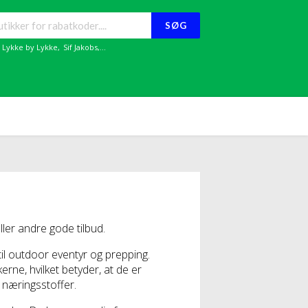
SØG
,
Lykke by Lykke
,
Sif Jakobs
,...
er andre gode tilbud.
il outdoor eventyr og prepping.
rne, hvilket betyder, at de er
 næringsstoffer.