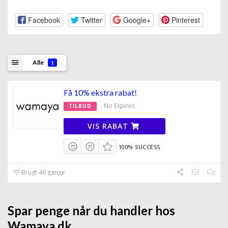
Facebook
Twitter
Google+
Pinterest
Alle
1
Få 10% ekstra rabat!
No Expires
TILBUD
VIS RABAT
100% SUCCESS
Brugt 46 gange
Spar penge når du handler hos
Wamaya.dk.