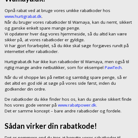
Opnå rabat ved at bruge vores unikke rabatkoder hos
www.hurtigrabat.dk
.
Når du bruger vores rabatkoder til Wamaya, kan du nemt, sikkert
og ganske enkelt spare mange penge.
Vi opdaterer hver dag vores hjemmeside, så du altid kan være
sikker på, at vores rabatkoder er gyldige.
Vi har gjort forarbejdet, så du ikke skal søge forgæves rundt på
internettet efter rabatkoder.
Hurtigrabat.dk har ikke kun rabatkoder til Wamaya, men også til
rigtig mange andre netbutikker, som for eksempel
PawTech
.
Når du vil shoppe løs på nettet og samtidig spare penge, så er
det altid en god idé at søge på vores side først, inden du
godkender din ordre.
De rabatkoder du ikke finder hos os, kan du ganske sikkert finde
hos vores gode venner på
www.rabatpower.dk.
Det er samme koncept – bare andre rabatkoder og fordele.
Sådan virker din rabatkode!
Det er nemmere end du tror at benytte vores rabatkoder til