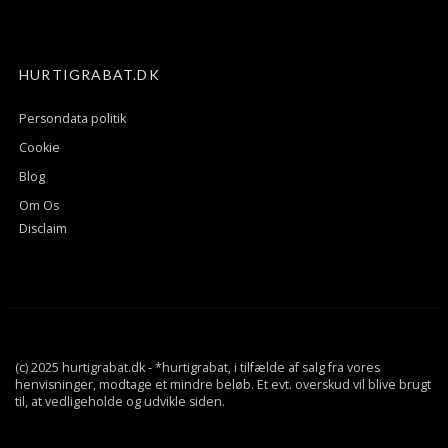
HURTIGRABAT.DK
Persondata politik
Cookie
Blog
Om Os
Disclaim
(c) 2025 hurtigrabat.dk - *hurtigrabat, i tilfælde af salg fra vores
henvisninger, modtage et mindre beløb. Et evt. overskud vil blive brugt
til, at vedligeholde og udvikle siden.