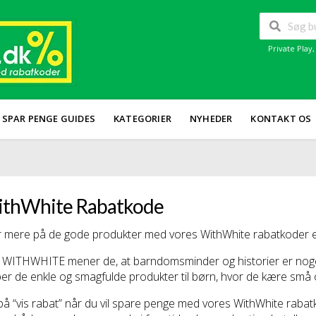
Private Play
SPAR PENGE GUIDES
KATEGORIER
NYHEDER
KONTAKT OS
thWhite Rabatkode
 mere på de gode produkter med vores WithWhite rabatkoder el
WITHWHITE mener de, at barndomsminder og historier er noget 
er de enkle og smagfulde produkter til børn, hvor de kære små og
 på “vis rabat” når du vil spare penge med vores WithWhite raba