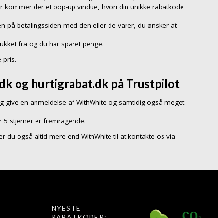
er kommer der et pop-up vindue, hvori din unikke rabatkode
n på betalingssiden med den eller de varer, du ønsker at
rukket fra og du har sparet penge.
 pris.
k og hurtigrabat.dk på Trustpilot
g give en anmeldelse af WithWhite og samtidig også meget
r 5 stjerner er fremragende.
å er du også altid mere end WithWhite til at kontakte os via
NYESTE
RABATKODER: