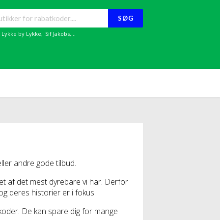
SØG
,
Lykke by Lykke
,
Sif Jakobs
,...
ler andre gode tilbud.
af det mest dyrebare vi har. Derfor
 deres historier er i fokus.
tkoder. De kan spare dig for mange