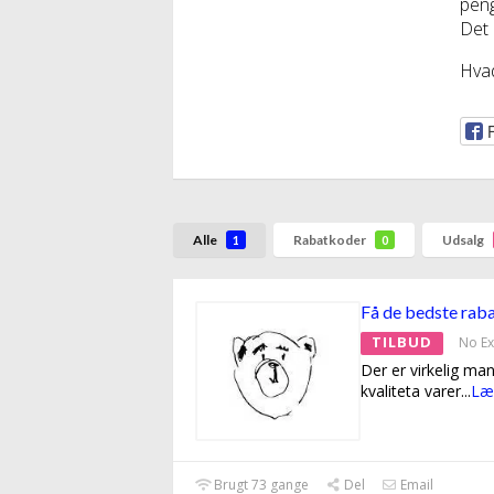
peng
Det e
Hvad
Alle
Rabatkoder
Udsalg
1
0
Få de bedste raba
TILBUD
No Ex
Der er virkelig ma
kvaliteta varer
...
Læ
Brugt 73 gange
Del
Email