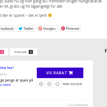
e, både nu og hver gang du i fremtiden bruger hurtigrabat.dk.
r let, gratis og frit tilgængeligt for alle.
 der er sparet – det er tjent
Facebook
Twitter
Google+
Pinterest
F
Print selv
1
0
tter her!
VIS RABAT
pires
nge penge at spare på
100% SUCCESS
s mere
0 Comments