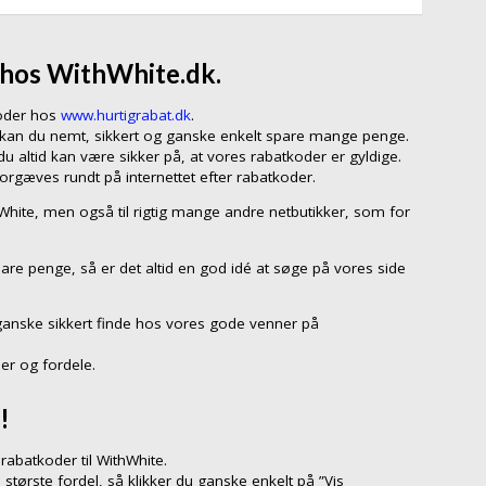
 hos WithWhite.dk.
koder hos
www.hurtigrabat.dk
.
, kan du nemt, sikkert og ganske enkelt spare mange penge.
 altid kan være sikker på, at vores rabatkoder er gyldige.
forgæves rundt på internettet efter rabatkoder.
hWhite, men også til rigtig mange andre netbutikker, som for
pare penge, så er det altid en god idé at søge på vores side
ganske sikkert finde hos vores gode venner på
er og fordele.
!
abatkoder til WithWhite.
 største fordel, så klikker du ganske enkelt på ”Vis