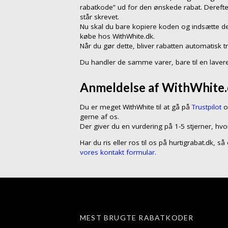
rabatkode” ud for den ønskede rabat. Dereft
står skrevet.
Nu skal du bare kopiere koden og indsætte de
købe hos WithWhite.dk.
Når du gør dette, bliver rabatten automatisk t
Du handler de samme varer, bare til en lavere
Anmeldelse af WithWhite.d
Du er meget WithWhite til at gå på
Trustpilot
o
gerne af os.
Der giver du en vurdering på 1-5 stjerner, hvo
Har du ris eller ros til os på hurtigrabat.dk, s
vores kontakt formular.
MEST BRUGTE RABATKODER