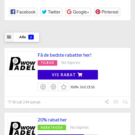
Facebook
Twitter
Google+
Pinterest
Alle
2
Få de bedste rabatter her!
No Expires
TILBUD
VIS RABAT
100% SUCCESS
Brugt 244 gange
20% rabat her
No Expires
RABATKODE