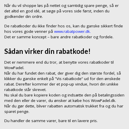
Når du vil shoppe løs på nettet og samtidig spare penge, så er
det altid en god idé, at søge på vores side først, inden du
godkender din ordre.
De rabatkoder du ikke finder hos os, kan du ganske sikkert finde
hos vores gode venner på
www.rabatpower.dk.
Det er samme koncept – bare andre rabatkoder og fordele.
Sådan virker din rabatkode!
Det er nemmere end du tror, at benytte vores rabatkoder til
WowPadel.
Når du har fundet den rabat, der giver dig den største fordel, så
klikker du ganske enkelt på ”Vis rabatkode” ud for den ønskede
rabat. Derefter kommer der et pop-up vindue, hvori din unikke
rabatkode står skrevet.
Nu skal du bare kopiere koden og indsætte den på betalingssiden
med den eller de varer, du ønsker at købe hos WowPadel.dk.
Når du gør dette, bliver rabatten automatisk trukket fra og du har
sparet penge.
Du handler de samme varer, bare til en lavere pris.