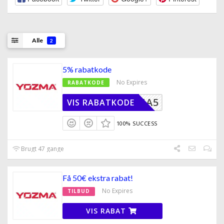
Alle
2
5% rabatkode
No Expires
RABATKODE
YOZMA5
VIS RABATKODE
100% SUCCESS
Brugt 47 gange
Få 50€ ekstra rabat!
No Expires
TILBUD
VIS RABAT