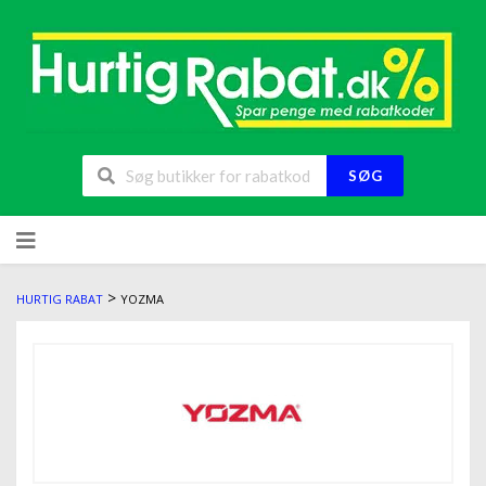
SØG
>
HURTIG RABAT
YOZMA