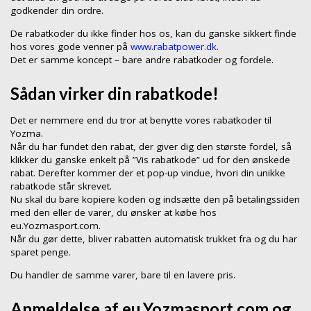
godkender din ordre.
De rabatkoder du ikke finder hos os, kan du ganske sikkert finde
hos vores gode venner på
www.rabatpower.dk.
Det er samme koncept – bare andre rabatkoder og fordele.
Sådan virker din rabatkode!
Det er nemmere end du tror at benytte vores rabatkoder til
Yozma.
Når du har fundet den rabat, der giver dig den største fordel, så
klikker du ganske enkelt på ”Vis rabatkode” ud for den ønskede
rabat. Derefter kommer der et pop-up vindue, hvori din unikke
rabatkode står skrevet.
Nu skal du bare kopiere koden og indsætte den på betalingssiden
med den eller de varer, du ønsker at købe hos
eu.Yozmasport.com.
Når du gør dette, bliver rabatten automatisk trukket fra og du har
sparet penge.
Du handler de samme varer, bare til en lavere pris.
Anmeldelse af eu.Yozmasport.com og