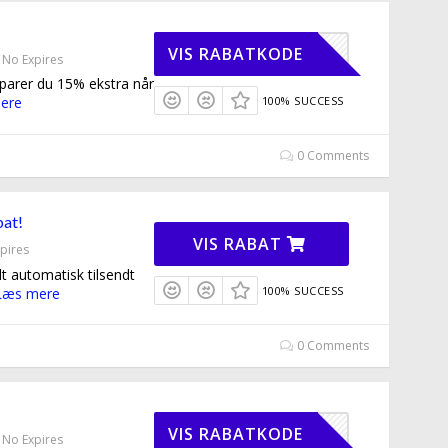
CUDDLE15
VIS RABATKODE
No Expires
arer du 15% ekstra når
ere
100% SUCCESS
0 Comments
bat!
VIS RABAT
pires
t automatisk tilsendt
100% SUCCESS
Læs mere
0 Comments
MMKLUB10
VIS RABATKODE
No Expires