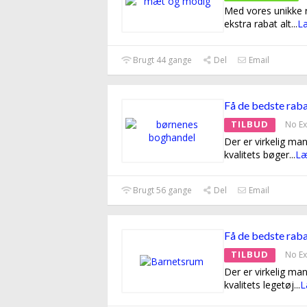
Med vores unikke 
ekstra rabat alt
...
L
Brugt 44 gange
Del
Email
Få de bedste raba
TILBUD
No Ex
Der er virkelig ma
kvalitets bøger
...
Læ
Brugt 56 gange
Del
Email
Få de bedste raba
TILBUD
No Ex
Der er virkelig ma
kvalitets legetøj
...
L