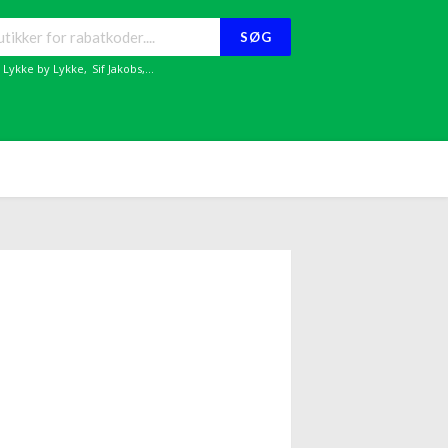
SØG
,
Lykke by Lykke
,
Sif Jakobs
,...