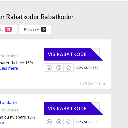
ger Rabatkoder Rabatkoder
lg
Print selv
74
0
DERMA15
VIS RABATKODE
No Expires
parer du hele 15%
Læs mere
100% SUCCESS
0 Comments
 plakater
AKATER10
VIS RABATKODE
No Expires
an du nu spare 10%
re
100% SUCCESS