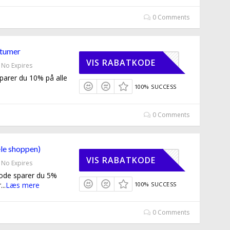
0 Comments
stumer
STUMER10
VIS RABATKODE
No Expires
arer du 10% på alle
100% SUCCESS
0 Comments
le shoppen)
NUTTET5
VIS RABATKODE
No Expires
ode sparer du 5%
r
...
Læs mere
100% SUCCESS
0 Comments