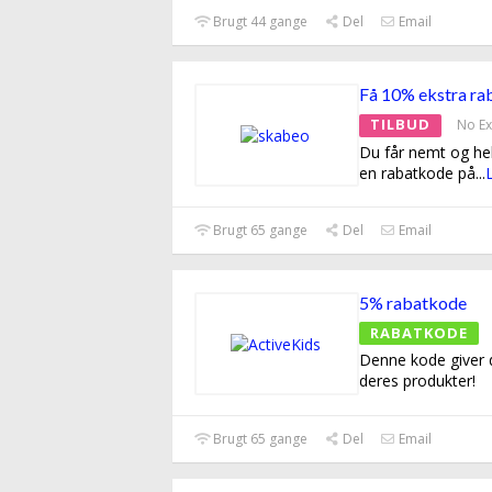
Brugt 44 gange
Del
Email
Få 10% ekstra ra
TILBUD
No Ex
Du får nemt og hel
en rabatkode på
...
Brugt 65 gange
Del
Email
5% rabatkode
RABATKODE
Denne kode giver d
deres produkter!
Brugt 65 gange
Del
Email