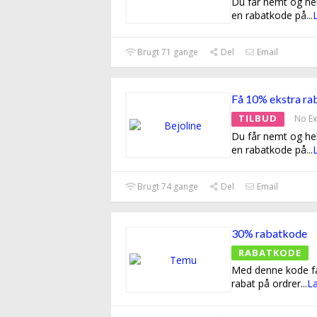
Du får nemt og hel
en rabatkode på
...
Brugt 71 gange
Del
Email
Få 10% ekstra ra
TILBUD
No Ex
Du får nemt og hel
en rabatkode på
...
Brugt 74 gange
Del
Email
30% rabatkode
RABATKODE
Med denne kode f
rabat på ordrer
...
L