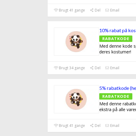
Brugt 41 gange
Del
Email
10% rabat på ko
RABATKODE
Med denne kode sp
deres kostumer!
Brugt 34 gange
Del
Email
5% rabatkode (he
RABATKODE
Med denne rabatk
ekstra på alle vare
Brugt 41 gange
Del
Email