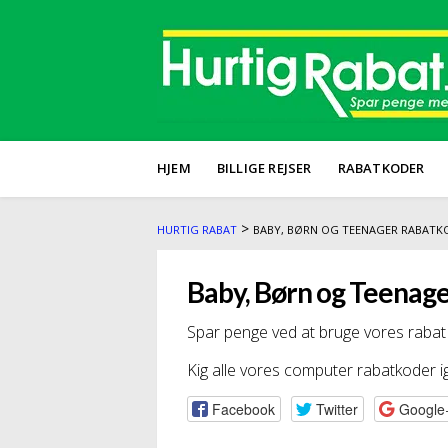
HJEM
BILLIGE REJSER
RABATKODER
>
HURTIG RABAT
BABY, BØRN OG TEENAGER RABATK
Baby, Børn og Teenag
Spar penge ved at bruge vores rabat 
Kig alle vores computer rabatkoder ig
Facebook
Twitter
Google