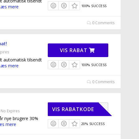
t automatisk tilsendt
100% SUCCESS
Læs mere
0 Comments
bat!
VIS RABAT
pires
t automatisk tilsendt
100% SUCCESS
Læs mere
0 Comments
USNEW30
VIS RABATKODE
No Expires
år nye brugere 30%
æs mere
20% SUCCESS