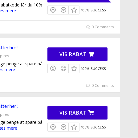
rabatkode får du 10%
æs mere
100% SUCCESS
0 Comments
tter her!
VIS RABAT
pires
nge penge at spare på
100% SUCCESS
s mere
0 Comments
tter her!
VIS RABAT
pires
nge penge at spare på
100% SUCCESS
æs mere