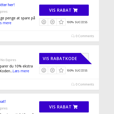
tter her!
VIS RABAT
pires
nge penge at spare på
100% SUCCESS
s mere
0 Comments
ERMFRI10
VIS RABATKODE
No Expires
parer du 10% ekstra
 Koden
...
Læs mere
100% SUCCESS
0 Comments
bat!
VIS RABAT
pires