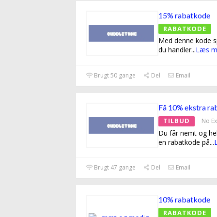
15% rabatkode
RABATKODE
Med denne kode sp
du handler
...
Læs m
Brugt 50 gange
Del
Email
Få 10% ekstra ra
TILBUD
No Ex
Du får nemt og hel
en rabatkode på
...
Brugt 47 gange
Del
Email
10% rabatkode
RABATKODE