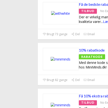
Få de bedste raba
TILBUD
No Ex
Der er virkelig ma
kvaliteta varer
...
Læ
Brugt 73 gange
Del
Email
10% rabatkode
RABATKODE
Med denne kode s
hos MiniMinds.dk!
Brugt 82 gange
Del
Email
Få 10% ekstra ra
TILBUD
No Ex