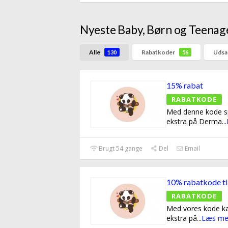
Nyeste Baby, Børn og Teena
Alle
Rabatkoder
Udsa
130
56
15% rabat
RABATKODE
Med denne kode s
ekstra på Derma
...
Brugt 54 gange
Del
Email
10% rabatkode til
RABATKODE
Med vores kode k
ekstra på
...
Læs me