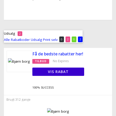
Udsalg
2
Alle
Rabatkoder
Udsalg
Print selv
0
2
0
2
Få de bedste rabatter her!
No Expires
TILBUD
VIS RABAT
100% SUCCESS
Brugt 312 gange