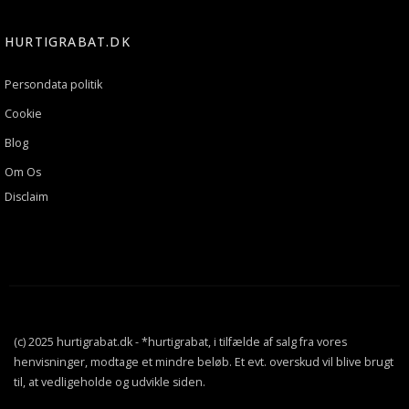
HURTIGRABAT.DK
Persondata politik
Cookie
Blog
Om Os
Disclaim
(c) 2025 hurtigrabat.dk - *hurtigrabat, i tilfælde af salg fra vores
henvisninger, modtage et mindre beløb. Et evt. overskud vil blive brugt
til, at vedligeholde og udvikle siden.