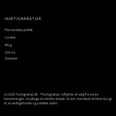
HURTIGRABAT.DK
Persondata politik
Cookie
Blog
Om Os
Disclaim
(c) 2025 hurtigrabat.dk - *hurtigrabat, i tilfælde af salg fra vores
henvisninger, modtage et mindre beløb. Et evt. overskud vil blive brugt
til, at vedligeholde og udvikle siden.