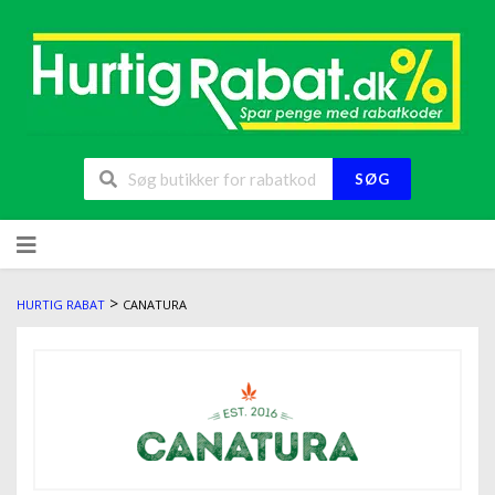
SØG
>
HURTIG RABAT
CANATURA