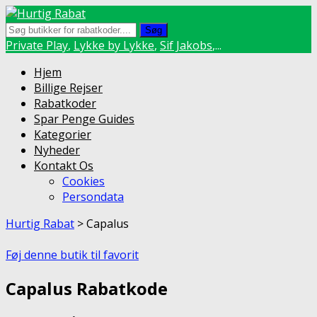
Søg
Private Play
,
Lykke by Lykke
,
Sif Jakobs
,...
Skip
Hjem
to
Billige Rejser
content
Rabatkoder
Spar Penge Guides
Kategorier
Nyheder
Kontakt Os
Cookies
Persondata
Hurtig Rabat
>
Capalus
Føj denne butik til favorit
Capalus Rabatkode