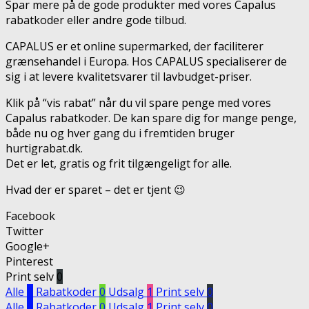
Spar mere på de gode produkter med vores Capalus
rabatkoder eller andre gode tilbud.
CAPALUS er et online supermarked, der faciliterer
grænsehandel i Europa. Hos CAPALUS specialiserer de
sig i at levere kvalitetsvarer til lavbudget-priser.
Klik på “vis rabat” når du vil spare penge med vores
Capalus rabatkoder. De kan spare dig for mange penge,
både nu og hver gang du i fremtiden bruger
hurtigrabat.dk.
Det er let, gratis og frit tilgængeligt for alle.
Hvad der er sparet – det er tjent 😉
Facebook
Twitter
Google+
Pinterest
Print selv
0
Alle
1
Rabatkoder
0
Udsalg
1
Print selv
0
Alle
1
Rabatkoder
0
Udsalg
1
Print selv
0