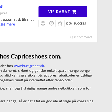
t!
VIS RABAT
pires
t automatisk tilsendt
100% SUCCESS
Læs mere
0 Comments
 hos Capriceshoes.com.
koder hos
www.hurtigrabat.dk
.
kan du nemt, sikkert og ganske enkelt spare mange penge.
 altid kan være sikker på, at vores rabatkoder er gyldige.
forgæves rundt på internettet efter rabatkoder.
rice, men også til rigtig mange andre netbutikker, som for
pare penge, så er det altid en god idé at søge på vores side