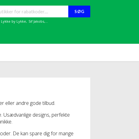
SØG
,
Lykke by Lykke
,
Sif Jakobs
,...
 eller andre gode tilbud.
 Usædvanlige designs, perfekte
nikke.
tkoder. De kan spare dig for mange