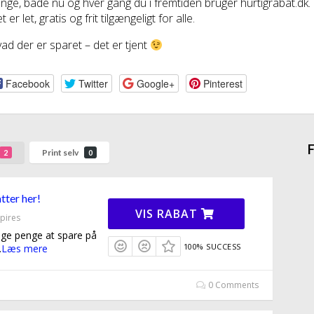
nge, både nu og hver gang du i fremtiden bruger hurtigrabat.dk.
t er let, gratis og frit tilgængeligt for alle.
ad der er sparet – det er tjent
Facebook
Twitter
Google+
Pinterest
F
Print selv
2
0
tter her!
VIS RABAT
pires
nge penge at spare på
100% SUCCESS
.
Læs mere
0 Comments