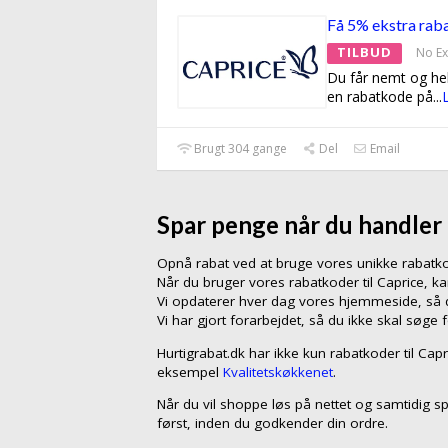
Få 5% ekstra raba
TILBUD
No Ex
Du får nemt og hel
en rabatkode på
...
Brugt 304 gange
Del
Email
Spar penge når du handler
Opnå rabat ved at bruge vores unikke rabat
Når du bruger vores rabatkoder til Caprice, 
Vi opdaterer hver dag vores hjemmeside, så du
Vi har gjort forarbejdet, så du ikke skal søge 
Hurtigrabat.dk har ikke kun rabatkoder til Cap
eksempel
Kvalitetskøkkenet
.
Når du vil shoppe løs på nettet og samtidig s
først, inden du godkender din ordre.