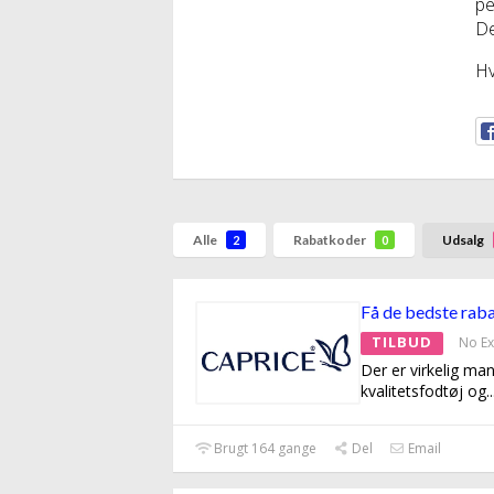
pe
De
Hv
Alle
Rabatkoder
Udsalg
2
0
Få de bedste raba
TILBUD
No Ex
Der er virkelig ma
kvalitetsfodtøj og
..
Brugt 164 gange
Del
Email