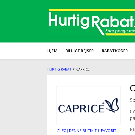
HJEM
BILLIGE REJSER
RABATKODER
>
HURTIG RABAT
CAPRICE
C
Sp
CA
pa
Kl
FØJ DENNE BUTIK TIL FAVORIT