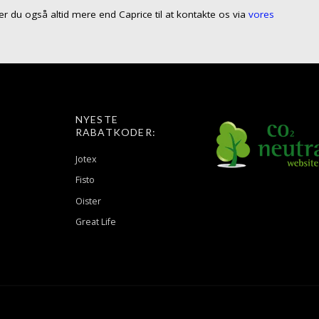
å er du også altid mere end Caprice til at kontakte os via
vores
NYESTE
RABATKODER:
Jotex
Fisto
Oister
Great Life