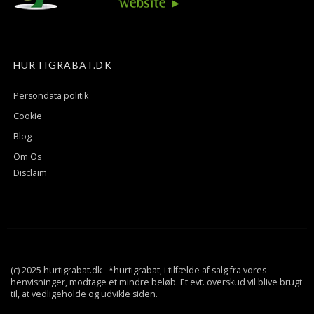
HURTIGRABAT.DK
Persondata politik
Cookie
Blog
Om Os
Disclaim
(c) 2025 hurtigrabat.dk - *hurtigrabat, i tilfælde af salg fra vores
henvisninger, modtage et mindre beløb. Et evt. overskud vil blive brugt
til, at vedligeholde og udvikle siden.