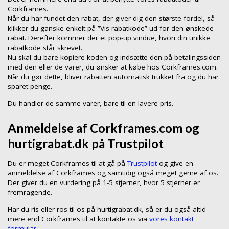
Corkframes.
Når du har fundet den rabat, der giver dig den største fordel, så
klikker du ganske enkelt på ”Vis rabatkode” ud for den ønskede
rabat. Derefter kommer der et pop-up vindue, hvori din unikke
rabatkode står skrevet.
Nu skal du bare kopiere koden og indsætte den på betalingssiden
med den eller de varer, du ønsker at købe hos Corkframes.com.
Når du gør dette, bliver rabatten automatisk trukket fra og du har
sparet penge.
Du handler de samme varer, bare til en lavere pris.
Anmeldelse af Corkframes.com og
hurtigrabat.dk på Trustpilot
Du er meget Corkframes til at gå på
Trustpilot
og give en
anmeldelse af Corkframes og samtidig også meget gerne af os.
Der giver du en vurdering på 1-5 stjerner, hvor 5 stjerner er
fremragende.
Har du ris eller ros til os på hurtigrabat.dk, så er du også altid
mere end Corkframes til at kontakte os via
vores kontakt
formular.