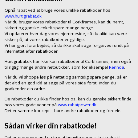
Opnå rabat ved at bruge vores unikke rabatkoder hos
www.hurtigrabat.dk
.
Når du bruger vores rabatkoder til Corkframes, kan du nemt,
sikkert og ganske enkelt spare mange penge.
Vi opdaterer hver dag vores hjemmeside, så du altid kan være
sikker på, at vores rabatkoder er gyldige.
Vi har gjort forarbejdet, så du ikke skal søge forgæves rundt på
internettet efter rabatkoder.
Hurtigrabat.dk har ikke kun rabatkoder til Corkframes, men også
til rigtig mange andre netbutikker, som for eksempel
Rennoa
.
Når du vil shoppe løs på nettet og samtidig spare penge, så er
det altid en god idé at søge på vores side først, inden du
godkender din ordre.
De rabatkoder du ikke finder hos os, kan du ganske sikkert finde
hos vores gode venner på
www.rabatpower.dk.
Det er samme koncept – bare andre rabatkoder og fordele.
Sådan virker din rabatkode!
Det er nemmere end du tror at benytte vores rabatkoder til