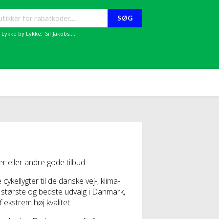
SØG
,
Lykke by Lykke
,
Sif Jakobs
,...
 eller andre gode tilbud.
ykellygter til de danske vej-, klima-
e største og bedste udvalg i Danmark,
f ekstrem høj kvalitet.