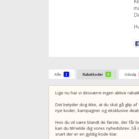
Kl
ma
De
Hv
Alle
Rabatkoder
Udsalg
1
0
Lige nu har vi desværre ingen aktive rabatko
Det betyder dog ikke, at du skal gå glip af
nye koder, kampagner og eksklusive deals, 
Hvis du vil være blandt de første, der får 
kan du tilmelde dig vores nyhedsbrev. Så sl
snart der er en gyldig kode klar.