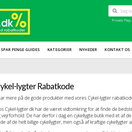
Private Play
SPAR PENGE GUIDES
KATEGORIER
NYHEDER
KONTAKT OS
ykel-lygter Rabatkode
ar mere på de gode produkter med vores Cykel-lygter rabatkoder
s Cykel-lygter.dk har de været vidtomkring for at finde de bedste c
 vejrforhold. De har derfor i dag en cykellygte butik med et af d
de af de helt billige cykellygter, men også af kraftige cykellygter a