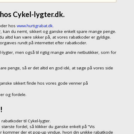
hos Cykel-lygter.dk.
koder hos
www.hurtigrabat.dk
.
er, kan du nemt, sikkert og ganske enkelt spare mange penge.
 altid kan være sikker på, at vores rabatkoder er gyldige.
forgæves rundt på internettet efter rabatkoder.
el-lygter, men også til rigtig mange andre netbutikker, som for
are penge, så er det altid en god idé, at søge på vores side
ganske sikkert finde hos vores gode venner på
er og fordele.
!
abatkoder til Cykel-lygter.
 største fordel, så klikker du ganske enkelt på ”Vis
er kommer der et pop-up vindue, hvori din unikke rabatkode