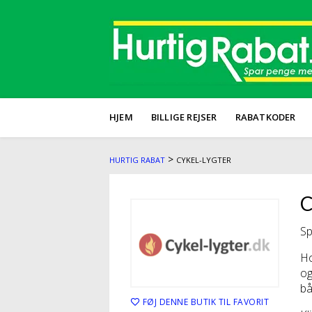
HJEM
BILLIGE REJSER
RABATKODER
>
HURTIG RABAT
CYKEL-LYGTER
C
Sp
Ho
og
bå
FØJ DENNE BUTIK TIL FAVORIT