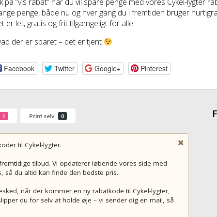
ik på “vis rabat” når du vil spare penge med vores Cykel-lygter r
nge penge, både nu og hver gang du i fremtiden bruger hurtigra
t er let, gratis og frit tilgængeligt for alle.
ad der er sparet – det er tjent
Facebook
Twitter
Google+
Pinterest
F
Print selv
1
0
der til Cykel-lygter.
 fremtidige tilbud. Vi opdaterer løbende vores side med
så du altid kan finde den bedste pris.
besked, når der kommer en ny rabatkode til Cykel-lygter,
ipper du for selv at holde øje – vi sender dig en mail, så