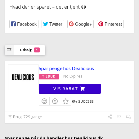
Hvad der er sparet – det er tjent 😉
Facebook
Twitter
Google+
Pinterest
Udsalg
1
Spar penge hos Dealicious
No Expires
TILBUD
VIS RABAT
0% SUCCESS
Brugt 729 gange
Spar penge når du handler hos Dealicious.dk