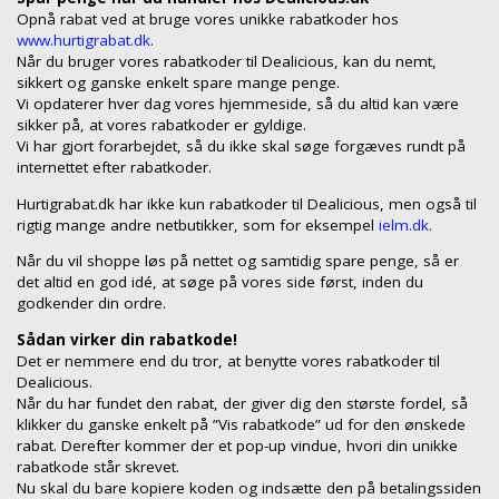
Opnå rabat ved at bruge vores unikke rabatkoder hos
www.hurtigrabat.dk.
Når du bruger vores rabatkoder til Dealicious, kan du nemt,
sikkert og ganske enkelt spare mange penge.
Vi opdaterer hver dag vores hjemmeside, så du altid kan være
sikker på, at vores rabatkoder er gyldige.
Vi har gjort forarbejdet, så du ikke skal søge forgæves rundt på
internettet efter rabatkoder.
Hurtigrabat.dk har ikke kun rabatkoder til Dealicious, men også til
rigtig mange andre netbutikker, som for eksempel
ielm.dk.
Når du vil shoppe løs på nettet og samtidig spare penge, så er
det altid en god idé, at søge på vores side først, inden du
godkender din ordre.
Sådan virker din rabatkode!
Det er nemmere end du tror, at benytte vores rabatkoder til
Dealicious.
Når du har fundet den rabat, der giver dig den største fordel, så
klikker du ganske enkelt på ”Vis rabatkode” ud for den ønskede
rabat. Derefter kommer der et pop-up vindue, hvori din unikke
rabatkode står skrevet.
Nu skal du bare kopiere koden og indsætte den på betalingssiden