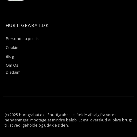
HURTIGRABAT.DK
Persondata politik
Cookie
Blog
Om Os
Disclaim
(c) 2025 hurtigrabat.dk - *hurtigrabat, i tilfælde af salg fra vores
henvisninger, modtage et mindre beløb. Et evt. overskud vil blive brugt
til, at vedligeholde og udvikle siden.