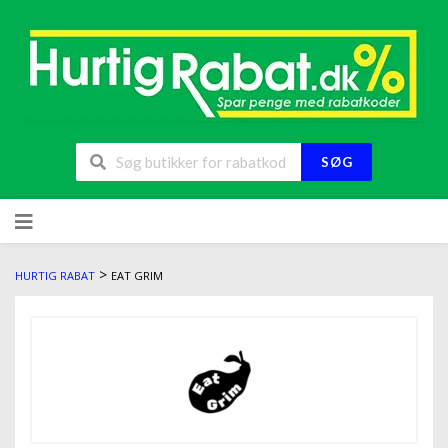
SØG
>
HURTIG RABAT
EAT GRIM