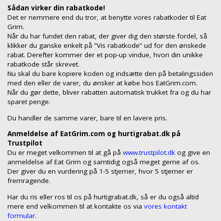
Sådan virker din rabatkode!
Det er nemmere end du tror, at benytte vores rabatkoder til Eat
Grim.
Når du har fundet den rabat, der giver dig den største fordel, så
klikker du ganske enkelt på ”Vis rabatkode” ud for den ønskede
rabat. Derefter kommer der et pop-up vindue, hvori din unikke
rabatkode står skrevet.
Nu skal du bare kopiere koden og indsætte den på betalingssiden
med den eller de varer, du ønsker at købe hos EatGrim.com.
Når du gør dette, bliver rabatten automatisk trukket fra og du har
sparet penge.
Du handler de samme varer, bare til en lavere pris.
Anmeldelse af EatGrim.com og hurtigrabat.dk på
Trustpilot
Du er meget velkommen til at gå på
www.trustpilot.dk
og give en
anmeldelse af Eat Grim og samtidig også meget gerne af os.
Der giver du en vurdering på 1-5 stjerner, hvor 5 stjerner er
fremragende.
Har du ris eller ros til os på hurtigrabat.dk, så er du også altid
mere end velkommen til at kontakte os via
vores kontakt
formular.