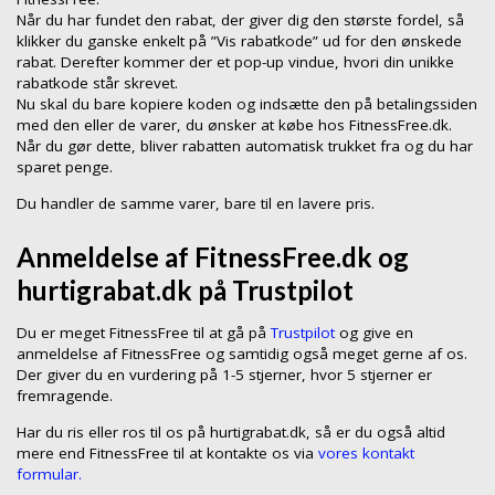
Når du har fundet den rabat, der giver dig den største fordel, så
klikker du ganske enkelt på ”Vis rabatkode” ud for den ønskede
rabat. Derefter kommer der et pop-up vindue, hvori din unikke
rabatkode står skrevet.
Nu skal du bare kopiere koden og indsætte den på betalingssiden
med den eller de varer, du ønsker at købe hos FitnessFree.dk.
Når du gør dette, bliver rabatten automatisk trukket fra og du har
sparet penge.
Du handler de samme varer, bare til en lavere pris.
Anmeldelse af FitnessFree.dk og
hurtigrabat.dk på Trustpilot
Du er meget FitnessFree til at gå på
Trustpilot
og give en
anmeldelse af FitnessFree og samtidig også meget gerne af os.
Der giver du en vurdering på 1-5 stjerner, hvor 5 stjerner er
fremragende.
Har du ris eller ros til os på hurtigrabat.dk, så er du også altid
mere end FitnessFree til at kontakte os via
vores kontakt
formular.