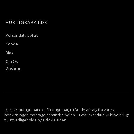
HURTIGRABAT.DK
Persondata politik
Cookie
Blog
Om Os
Disclaim
(c) 2025 hurtigrabat.dk - *hurtigrabat, i tilfælde af salg fra vores
henvisninger, modtage et mindre beløb. Et evt. overskud vil blive brugt
til, at vedligeholde og udvikle siden.