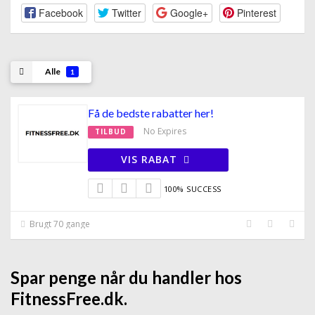
Facebook
Twitter
Google+
Pinterest
Alle
1
Få de bedste rabatter her!
No Expires
TILBUD
VIS RABAT
100% SUCCESS
Brugt 70 gange
Spar penge når du handler hos
FitnessFree.dk.