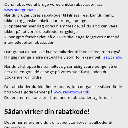
Opnå rabat ved at bruge vores unikke rabatkoder hos
www.hurtigrabat.dk
.
Når du bruger vores rabatkoder til FitnessFree, kan du nemt,
sikkert og ganske enkelt spare mange penge.
Vi opdaterer hver dag vores hjemmeside, så du altid kan være
sikker på, at vores rabatkoder er gyldige.
Vi har gjort forarbejdet, så du ikke skal søge forgæves rundt på
internettet efter rabatkoder.
Hurtigrabat.dk har ikke kun rabatkoder til FitnessFree, men også
til rigtig mange andre netbutikker, som for eksempel
Taztycandy
.
Når du vil shoppe løs på nettet og samtidig spare penge, så er
det altid en god idé at søge på vores side først, inden du
godkender din ordre.
De rabatkoder du ikke finder hos os, kan du ganske sikkert finde
hos vores gode venner på
www.rabatpower.dk.
Det er samme koncept – bare andre rabatkoder og fordele.
Sådan virker din rabatkode!
Det er nemmere end du tror at benytte vores rabatkoder til
FitnessFree.