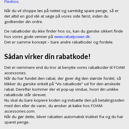
Flexbox
.
Når du vil shoppe løs på nettet og samtidig spare penge, så er
det altid en god idé at søge på vores side først, inden du
godkender din ordre.
De rabatkoder du ikke finder hos os, kan du ganske sikkert finde
hos vores gode venner på
www.rabatpower.dk.
Det er samme koncept – bare andre rabatkoder og fordele.
Sådan virker din rabatkode!
Det er nemmere end du tror at benytte vores rabatkoder til FOAM
accessories.
Når du har fundet den rabat, der giver dig den største fordel, så
klikker du ganske enkelt på ”Vis rabatkode” ud for den ønskede
rabat. Derefter kommer der et pop-up vindue, hvori din unikke
rabatkode står skrevet.
Nu skal du bare kopiere koden og indsætte den på betalingssiden
med den eller de varer, du ønsker at købe hos FOAM-
accessories.com.
Når du gør dette, bliver rabatten automatisk trukket fra og du har
sparet penge.