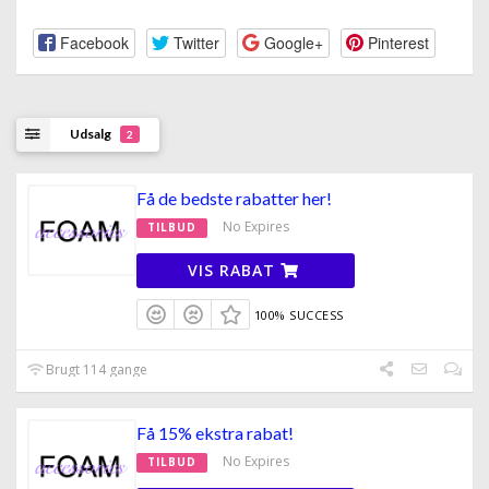
Facebook
Twitter
Google+
Pinterest
Udsalg
2
Få de bedste rabatter her!
No Expires
TILBUD
VIS RABAT
100% SUCCESS
Brugt 114 gange
Få 15% ekstra rabat!
No Expires
TILBUD