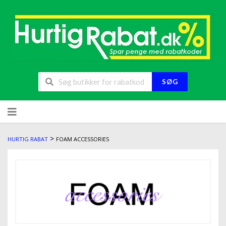
SØG
>
HURTIG RABAT
FOAM ACCESSORIES