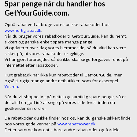
Spar penge når du handler hos
GetYourGuide.com.
Opnå rabat ved at bruge vores unikke rabatkoder hos
www.hurtigrabat.dk
.
Når du bruger vores rabatkoder til GetYourGuide, kan du nemt,
sikkert og ganske enkelt spare mange penge.
Vi opdaterer hver dag vores hjemmeside, så du altid kan være
sikker på, at vores rabatkoder er gyldige.
Vi har gjort forarbejdet, så du ikke skal søge forgæves rundt på
internettet efter rabatkoder.
Hurtigrabat.dk har ikke kun rabatkoder til GetYourGuide, men
også til rigtig mange andre netbutikker, som for eksempel
Yozma
.
Når du vil shoppe løs på nettet og samtidig spare penge, så er
det altid en god idé at søge på vores side først, inden du
godkender din ordre.
De rabatkoder du ikke finder hos os, kan du ganske sikkert finde
hos vores gode venner på
www.rabatpower.dk.
Det er samme koncept – bare andre rabatkoder og fordele.