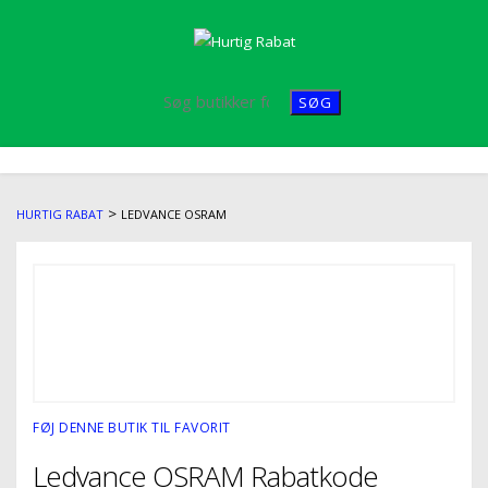
SØG
Skip
to
content
>
HURTIG RABAT
LEDVANCE OSRAM
FØJ DENNE BUTIK TIL FAVORIT
Ledvance OSRAM Rabatkode