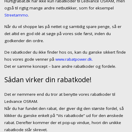
Hurtigrabat.dk har ikke kun rabatkoder til Ledvance OSRAM, men
også til rigtig mange andre netbutikker, som for eksempel
Streetammo
.
Når du vil shoppe løs på nettet og samtidig spare penge, så er
det altid en god idé at søge på vores side først, inden du
godkender din ordre.
De rabatkoder du ikke finder hos os, kan du ganske sikkert finde
hos vores gode venner på
www.rabatpower.dk.
Det er samme koncept – bare andre rabatkoder og fordele.
Sådan virker din rabatkode!
Det er nemmere end du tror at benytte vores rabatkoder til
Ledvance OSRAM.
Når du har fundet den rabat, der giver dig den største fordel, så
klikker du ganske enkelt på ”Vis rabatkode” ud for den ønskede
rabat. Derefter kommer der et pop-up vindue, hvori din unikke
rabatkode står skrevet.