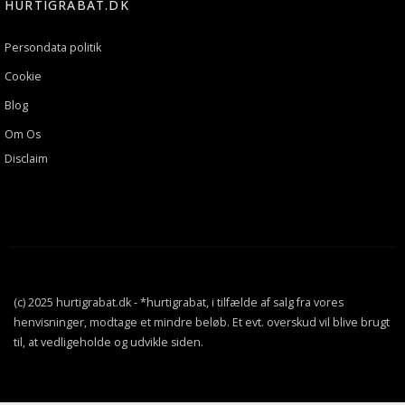
HURTIGRABAT.DK
Persondata politik
Cookie
Blog
Om Os
Disclaim
(c) 2025 hurtigrabat.dk - *hurtigrabat, i tilfælde af salg fra vores
henvisninger, modtage et mindre beløb. Et evt. overskud vil blive brugt
til, at vedligeholde og udvikle siden.