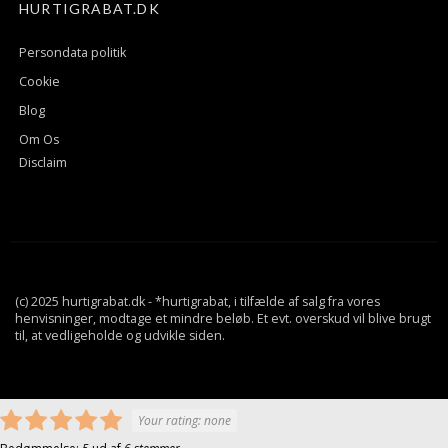
HURTIGRABAT.DK
Persondata politik
Cookie
Blog
Om Os
Disclaim
(c) 2025 hurtigrabat.dk - *hurtigrabat, i tilfælde af salg fra vores
henvisninger, modtage et mindre beløb. Et evt. overskud vil blive brugt
til, at vedligeholde og udvikle siden.
Your rating:
none