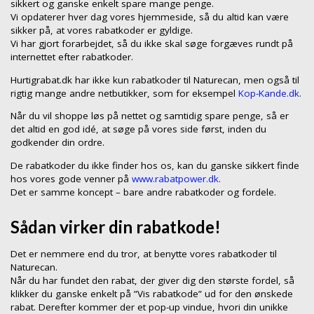
sikkert og ganske enkelt spare mange penge.
Vi opdaterer hver dag vores hjemmeside, så du altid kan være
sikker på, at vores rabatkoder er gyldige.
Vi har gjort forarbejdet, så du ikke skal søge forgæves rundt på
internettet efter rabatkoder.
Hurtigrabat.dk har ikke kun rabatkoder til Naturecan, men også til
rigtig mange andre netbutikker, som for eksempel
Kop-Kande.dk.
Når du vil shoppe løs på nettet og samtidig spare penge, så er
det altid en god idé, at søge på vores side først, inden du
godkender din ordre.
De rabatkoder du ikke finder hos os, kan du ganske sikkert finde
hos vores gode venner på
www.rabatpower.dk.
Det er samme koncept – bare andre rabatkoder og fordele.
Sådan virker din rabatkode!
Det er nemmere end du tror, at benytte vores rabatkoder til
Naturecan.
Når du har fundet den rabat, der giver dig den største fordel, så
klikker du ganske enkelt på ”Vis rabatkode” ud for den ønskede
rabat. Derefter kommer der et pop-up vindue, hvori din unikke