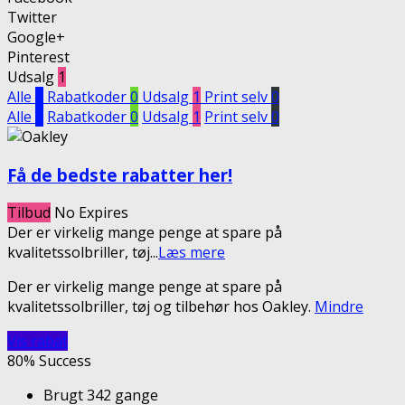
Twitter
Google+
Pinterest
Udsalg
1
Alle
1
Rabatkoder
0
Udsalg
1
Print selv
0
Alle
1
Rabatkoder
0
Udsalg
1
Print selv
0
Få de bedste rabatter her!
Tilbud
No Expires
Der er virkelig mange penge at spare på
kvalitetssolbriller, tøj
...
Læs mere
Der er virkelig mange penge at spare på
kvalitetssolbriller, tøj og tilbehør hos Oakley.
Mindre
Vis rabat
80% Success
Brugt 342 gange