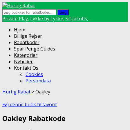
Søg
Private Play
,
Lykke by Lykke
,
Sif Jakobs
,...
Skip
Hjem
to
Billige Rejser
content
Rabatkoder
Spar Penge Guides
Kategorier
Nyheder
Kontakt Os
Cookies
Persondata
Hurtig Rabat
>
Oakley
Føj denne butik til favorit
Oakley Rabatkode