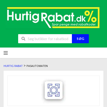
SØG
>
HURTIG RABAT
PASAUTOMATEN