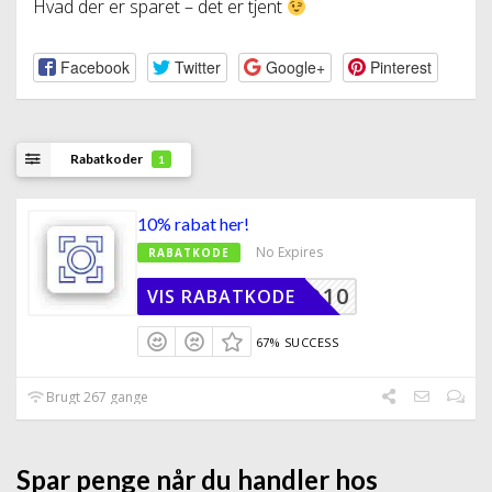
Hvad der er sparet – det er tjent
Facebook
Twitter
Google+
Pinterest
Rabatkoder
1
10% rabat her!
No Expires
RABATKODE
ASFOTO10
VIS RABATKODE
67% SUCCESS
Brugt 267 gange
Spar penge når du handler hos