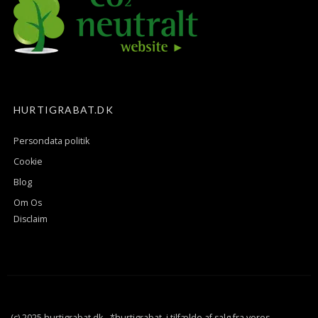
HURTIGRABAT.DK
Persondata politik
Cookie
Blog
Om Os
Disclaim
(c) 2025 hurtigrabat.dk - *hurtigrabat, i tilfælde af salg fra vores