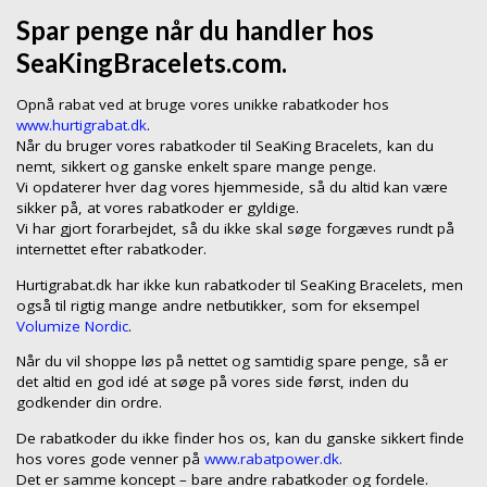
Spar penge når du handler hos
SeaKingBracelets.com.
Opnå rabat ved at bruge vores unikke rabatkoder hos
www.hurtigrabat.dk
.
Når du bruger vores rabatkoder til SeaKing Bracelets, kan du
nemt, sikkert og ganske enkelt spare mange penge.
Vi opdaterer hver dag vores hjemmeside, så du altid kan være
sikker på, at vores rabatkoder er gyldige.
Vi har gjort forarbejdet, så du ikke skal søge forgæves rundt på
internettet efter rabatkoder.
Hurtigrabat.dk har ikke kun rabatkoder til SeaKing Bracelets, men
også til rigtig mange andre netbutikker, som for eksempel
Volumize Nordic
.
Når du vil shoppe løs på nettet og samtidig spare penge, så er
det altid en god idé at søge på vores side først, inden du
godkender din ordre.
De rabatkoder du ikke finder hos os, kan du ganske sikkert finde
hos vores gode venner på
www.rabatpower.dk.
Det er samme koncept – bare andre rabatkoder og fordele.