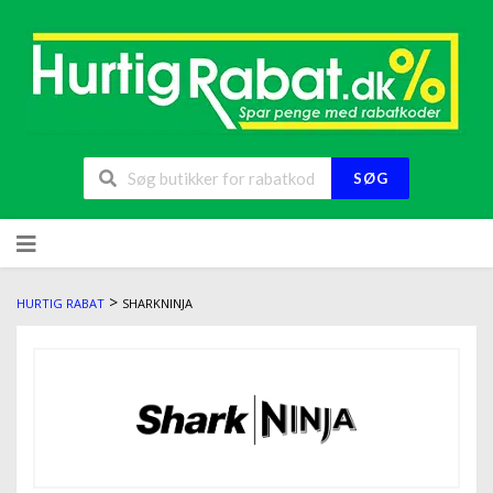
SØG
>
HURTIG RABAT
SHARKNINJA