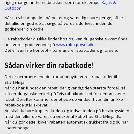
rigtig mange andre netbutikker, som for eksempel
Kajak &
Outdoor
.
Når du vil shoppe løs på nettet og samtidig spare penge, så er
det altid en god idé at søge på vores side først, inden du
godkender din ordre.
De rabatkoder du ikke finder hos os, kan du ganske sikkert finde
hos vores gode venner på
www.rabatpower.dk.
Det er samme koncept – bare andre rabatkoder og fordele.
Sådan virker din rabatkode!
Det er nemmere end du tror at benytte vores rabatkoder til
SharkNinja.
Når du har fundet den rabat, der giver dig den største fordel, så
klikker du ganske enkelt på ”Vis rabatkode” ud for den ønskede
rabat. Derefter kommer der et pop-up vindue, hvori din unikke
rabatkode står skrevet.
Nu skal du bare kopiere koden og indsætte den på betalingssiden
med den eller de varer, du ønsker at købe hos SharkNinja.dk.
Når du gør dette, bliver rabatten automatisk trukket fra og du har
sparet penge.