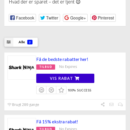
Hvad der er sparet – det er tjent 😉
Facebook
Twitter
Google+
Pinterest
Alle
2
Få de bedste rabatter her!
No Expires
TILBUD
VIS RABAT
100% SUCCESS
Brugt 289 gange
Få 15% ekstra rabat!
No Expires
TILBUD