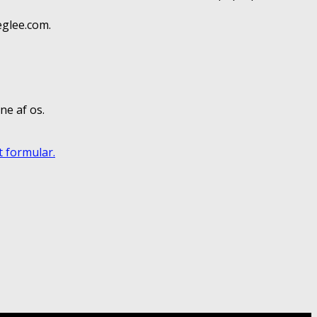
eglee.com.
ne af os.
t formular.