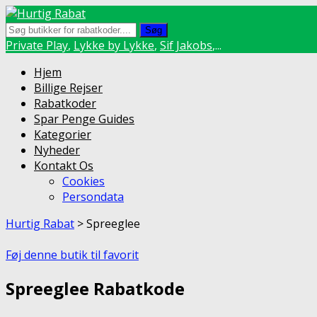
Søg
Private Play
,
Lykke by Lykke
,
Sif Jakobs
,...
Hjem
Billige Rejser
Rabatkoder
Spar Penge Guides
Kategorier
Nyheder
Kontakt Os
Cookies
Persondata
Hurtig Rabat
>
Spreeglee
Føj denne butik til favorit
Spreeglee Rabatkode