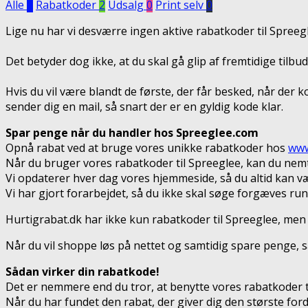
Alle
2
Rabatkoder
2
Udsalg
0
Print selv
0
Lige nu har vi desværre ingen aktive rabatkoder til Spreeg
Det betyder dog ikke, at du skal gå glip af fremtidige tilb
Hvis du vil være blandt de første, der får besked, når der 
sender dig en mail, så snart der er en gyldig kode klar.
Spar penge når du handler hos Spreeglee.com
Opnå rabat ved at bruge vores unikke rabatkoder hos
www
Når du bruger vores rabatkoder til Spreeglee, kan du nem
Vi opdaterer hver dag vores hjemmeside, så du altid kan væ
Vi har gjort forarbejdet, så du ikke skal søge forgæves run
Hurtigrabat.dk har ikke kun rabatkoder til Spreeglee, men
Når du vil shoppe løs på nettet og samtidig spare penge, så
Sådan virker din rabatkode!
Det er nemmere end du tror, at benytte vores rabatkoder t
Når du har fundet den rabat, der giver dig den største for