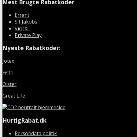
Mest Brugte Rabatkoder
Errant
Sif Jakobs
VidaXL
Private Play
Nyeste Rabatkoder:
Jotex
Fisto
Oister
Great Life
HurtigRabat.dk
Persondata politik