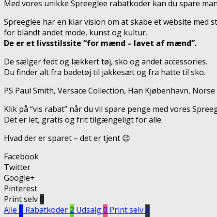
Med vores unikke Spreeglee rabatkoder kan du spare mang
Spreeglee har en klar vision om at skabe et website med s
for blandt andet mode, kunst og kultur.
De er et livsstilssite “for mænd – lavet af mænd”.
De sælger fedt og lækkert tøj, sko og andet accessories.
Du finder alt fra badetøj til jakkesæt og fra hatte til sko.
PS Paul Smith, Versace Collection, Han Kjøbenhavn, Norse 
Klik på “vis rabat” når du vil spare penge med vores Spre
Det er let, gratis og frit tilgængeligt for alle.
Hvad der er sparet – det er tjent 😉
Facebook
Twitter
Google+
Pinterest
Print selv
0
Alle
2
Rabatkoder
2
Udsalg
0
Print selv
0