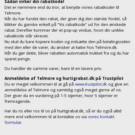
Sådan virker din rabatkode!
Det er nemmere end du tror, at benytte vores rabatkoder til
Telmore.
Når du har fundet den rabat, der giver dig den største fordel, så
klikker du ganske enkelt på ”Vis rabatkode” ud for den ønskede
rabat. Derefter kommer der et pop-up vindue, hvori din unikke
rabatkode står skrevet.
Nu skal du bare kopiere koden og indsætte den på betalingssiden
med den eller de varer, du ønsker at købe hos Telmore.dk.
Når du gør dette, bliver rabatten automatisk trukket fra og du har
sparet penge.
Du handler de samme varer, bare til en lavere pris.
Anmeldelse af Telmore og hurtigrabat.dk på Trustpilot
Du er meget velkommen til at gå på
www.trustpilot.dk
og give en
anmeldelse af Telmore og samtidig også meget gerne af os.
Der giver du en vurdering på 1-5 stjerner, hvor 5 stjerner er
fremragende.
Har du ris eller ros til os på hurtigrabat.dk, så er du også altid
mere end velkommen til at kontakte os via
vores kontakt
formular.