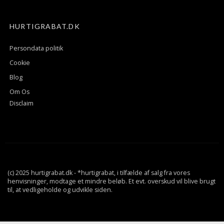
HURTIGRABAT.DK
Persondata politik
Cookie
Blog
Om Os
Disclaim
(c) 2025 hurtigrabat.dk - *hurtigrabat, i tilfælde af salg fra vores
henvisninger, modtage et mindre beløb. Et evt. overskud vil blive brugt
til, at vedligeholde og udvikle siden.