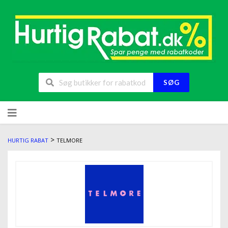
SØG
>
HURTIG RABAT
TELMORE