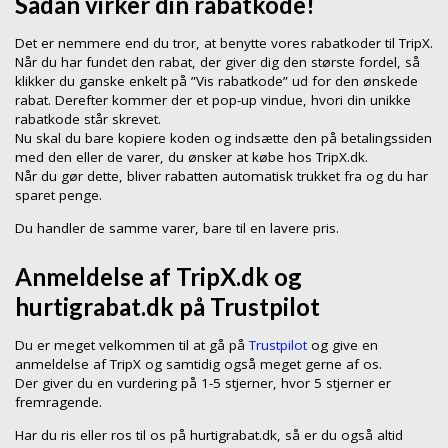
Sådan virker din rabatkode!
Det er nemmere end du tror, at benytte vores rabatkoder til TripX.
Når du har fundet den rabat, der giver dig den største fordel, så
klikker du ganske enkelt på ”Vis rabatkode” ud for den ønskede
rabat. Derefter kommer der et pop-up vindue, hvori din unikke
rabatkode står skrevet.
Nu skal du bare kopiere koden og indsætte den på betalingssiden
med den eller de varer, du ønsker at købe hos TripX.dk.
Når du gør dette, bliver rabatten automatisk trukket fra og du har
sparet penge.
Du handler de samme varer, bare til en lavere pris.
Anmeldelse af TripX.dk og
hurtigrabat.dk på Trustpilot
Du er meget velkommen til at gå på
Trustpilot
og give en
anmeldelse af TripX og samtidig også meget gerne af os.
Der giver du en vurdering på 1-5 stjerner, hvor 5 stjerner er
fremragende.
Har du ris eller ros til os på hurtigrabat.dk, så er du også altid