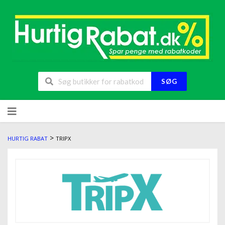
SØG
>
HURTIG RABAT
TRIPX