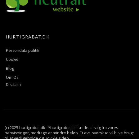
HURTIGRABAT.DK
Persondata politik
Cookie
Blog
Om Os
Disclaim
(c) 2025 hurtigrabat.dk - *hurtigrabat, i tilfælde af salg fra vores
henvisninger, modtage et mindre beløb. Et evt. overskud vil blive brugt
til, at vedligeholde og udvikle siden.