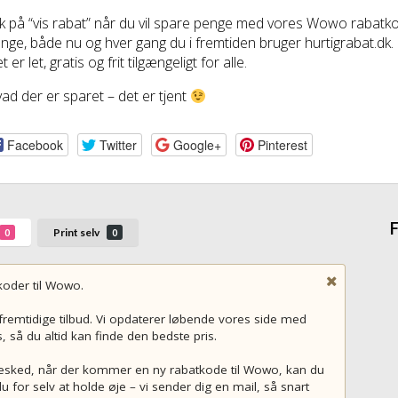
ik på “vis rabat” når du vil spare penge med vores Wowo rabatk
nge, både nu og hver gang du i fremtiden bruger hurtigrabat.dk.
t er let, gratis og frit tilgængeligt for alle.
ad der er sparet – det er tjent
Facebook
Twitter
Google+
Pinterest
F
Print selv
0
0
koder til Wowo.
 fremtidige tilbud. Vi opdaterer løbende vores side med
så du altid kan finde den bedste pris.
r besked, når der kommer en ny rabatkode til Wowo, kan du
u for selv at holde øje – vi sender dig en mail, så snart