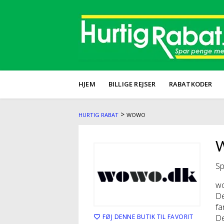
HJEM
BILLIGE REJSER
RABATKODER
>
HURTIG RABAT
WOWO
W
Sp
wo
De
fa
FØJ DENNE BUTIK TIL FAVORIT
De