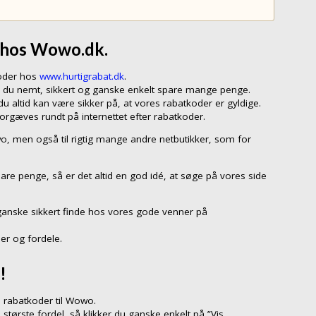
r hos Wowo.dk.
koder hos
www.hurtigrabat.dk
.
n du nemt, sikkert og ganske enkelt spare mange penge.
 altid kan være sikker på, at vores rabatkoder er gyldige.
forgæves rundt på internettet efter rabatkoder.
wo, men også til rigtig mange andre netbutikker, som for
are penge, så er det altid en god idé, at søge på vores side
ganske sikkert finde hos vores gode venner på
er og fordele.
!
 rabatkoder til Wowo.
 største fordel, så klikker du ganske enkelt på ”Vis