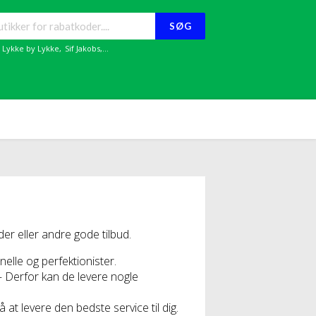
SØG
,
Lykke by Lykke
,
Sif Jakobs
,...
 eller andre gode tilbud.
elle og perfektionister.
– Derfor kan de levere nogle
at levere den bedste service til dig.