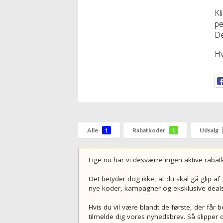
Kl
pe
De
Hv
Alle
Rabatkoder
Udsalg
1
1
Lige nu har vi desværre ingen aktive rabat
Det betyder dog ikke, at du skal gå glip af
nye koder, kampagner og eksklusive deals, 
Hvis du vil være blandt de første, der få
tilmelde dig vores nyhedsbrev. Så slipper d