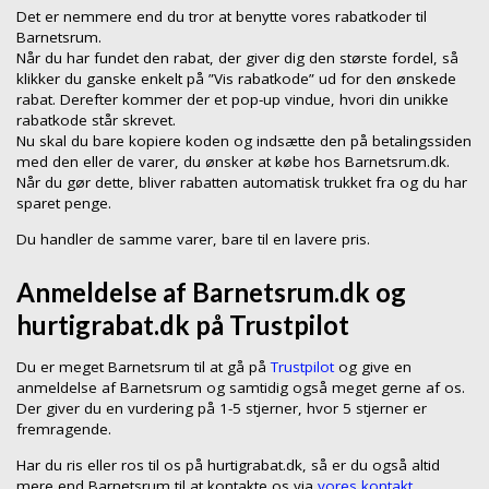
Det er nemmere end du tror at benytte vores rabatkoder til
Barnetsrum.
Når du har fundet den rabat, der giver dig den største fordel, så
klikker du ganske enkelt på ”Vis rabatkode” ud for den ønskede
rabat. Derefter kommer der et pop-up vindue, hvori din unikke
rabatkode står skrevet.
Nu skal du bare kopiere koden og indsætte den på betalingssiden
med den eller de varer, du ønsker at købe hos Barnetsrum.dk.
Når du gør dette, bliver rabatten automatisk trukket fra og du har
sparet penge.
Du handler de samme varer, bare til en lavere pris.
Anmeldelse af Barnetsrum.dk og
hurtigrabat.dk på Trustpilot
Du er meget Barnetsrum til at gå på
Trustpilot
og give en
anmeldelse af Barnetsrum og samtidig også meget gerne af os.
Der giver du en vurdering på 1-5 stjerner, hvor 5 stjerner er
fremragende.
Har du ris eller ros til os på hurtigrabat.dk, så er du også altid
mere end Barnetsrum til at kontakte os via
vores kontakt