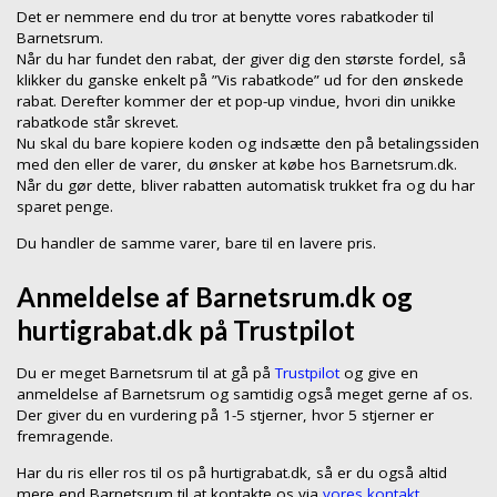
Det er nemmere end du tror at benytte vores rabatkoder til
Barnetsrum.
Når du har fundet den rabat, der giver dig den største fordel, så
klikker du ganske enkelt på ”Vis rabatkode” ud for den ønskede
rabat. Derefter kommer der et pop-up vindue, hvori din unikke
rabatkode står skrevet.
Nu skal du bare kopiere koden og indsætte den på betalingssiden
med den eller de varer, du ønsker at købe hos Barnetsrum.dk.
Når du gør dette, bliver rabatten automatisk trukket fra og du har
sparet penge.
Du handler de samme varer, bare til en lavere pris.
Anmeldelse af Barnetsrum.dk og
hurtigrabat.dk på Trustpilot
Du er meget Barnetsrum til at gå på
Trustpilot
og give en
anmeldelse af Barnetsrum og samtidig også meget gerne af os.
Der giver du en vurdering på 1-5 stjerner, hvor 5 stjerner er
fremragende.
Har du ris eller ros til os på hurtigrabat.dk, så er du også altid
mere end Barnetsrum til at kontakte os via
vores kontakt