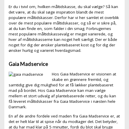
Er du i tvivl om, hvilken måltidskasse, du skal vælge? Så kan
det være, at du skal søge inspiration blandt de mest
populære måltidskasser. Derfor har vi her samlet et overblik
over de mest populære måltidskasser, og så er vi sikre på,
at du kan finde en, som falder i din smag. Forbrugernes
mest populære måltidskassevalg er meget varierede, og
hver af måltidskasserne kan noget helt særligt. Der er både
noget for dig der ønsker plantebaseret kost og for dig der
ønsker hurtig og varieret hverdagsmad.
Gaia Madservice
Hos Gaia Madservice er visionen at
skabe en grønnere fremtid, og
samtidig give dig mulighed for at få lækker plantebaseret
mad på bordet. Hos Gaia Madservice kan man vælge
mellem et stort udvalg af plantebaserede retter, og du kan
få leveret måltidskasser fra Gaia Madservice i næsten hele
Danmark.
En af de andre fordele ved maden fra Gaia Madservice er, at
det er helt klar til at spise når du modtager det. Det betyder,
at du har mad klar på 5 minutter, fordi du blot skal bruge