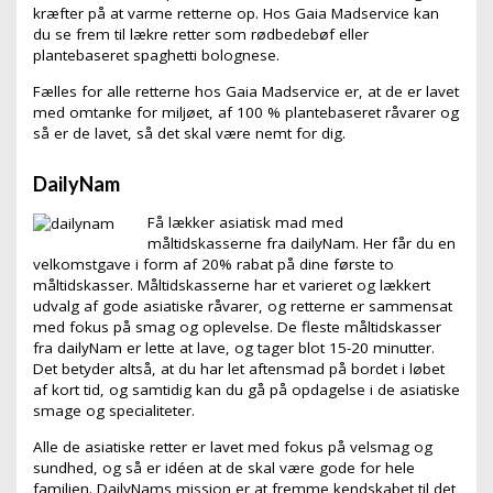
kræfter på at varme retterne op. Hos Gaia Madservice kan
du se frem til lækre retter som rødbedebøf eller
plantebaseret spaghetti bolognese.
Fælles for alle retterne hos Gaia Madservice er, at de er lavet
med omtanke for miljøet, af 100 % plantebaseret råvarer og
så er de lavet, så det skal være nemt for dig.
DailyNam
Få lækker asiatisk mad med
måltidskasserne fra dailyNam. Her får du en
velkomstgave i form af 20% rabat på dine første to
måltidskasser. Måltidskasserne har et varieret og lækkert
udvalg af gode asiatiske råvarer, og retterne er sammensat
med fokus på smag og oplevelse. De fleste måltidskasser
fra dailyNam er lette at lave, og tager blot 15-20 minutter.
Det betyder altså, at du har let aftensmad på bordet i løbet
af kort tid, og samtidig kan du gå på opdagelse i de asiatiske
smage og specialiteter.
Alle de asiatiske retter er lavet med fokus på velsmag og
sundhed, og så er idéen at de skal være gode for hele
familien. DailyNams mission er at fremme kendskabet til det