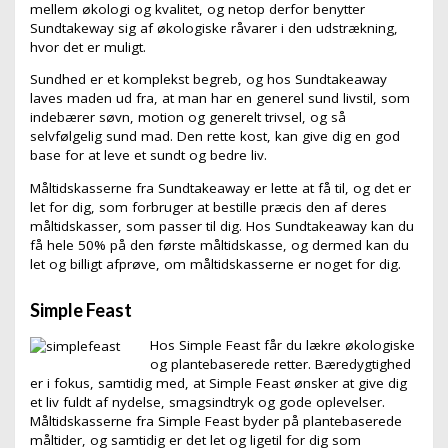
mellem økologi og kvalitet, og netop derfor benytter
Sundtakeway sig af økologiske råvarer i den udstrækning,
hvor det er muligt.
Sundhed er et komplekst begreb, og hos Sundtakeaway
laves maden ud fra, at man har en generel sund livstil, som
indebærer søvn, motion og generelt trivsel, og så
selvfølgelig sund mad. Den rette kost, kan give dig en god
base for at leve et sundt og bedre liv.
Måltidskasserne fra Sundtakeaway er lette at få til, og det er
let for dig, som forbruger at bestille præcis den af deres
måltidskasser, som passer til dig. Hos Sundtakeaway kan du
få hele 50% på den første måltidskasse, og dermed kan du
let og billigt afprøve, om måltidskasserne er noget for dig.
Simple Feast
Hos Simple Feast får du lækre økologiske
og plantebaserede retter. Bæredygtighed
er i fokus, samtidig med, at Simple Feast ønsker at give dig
et liv fuldt af nydelse, smagsindtryk og gode oplevelser.
Måltidskasserne fra Simple Feast byder på plantebaserede
måltider, og samtidig er det let og ligetil for dig som