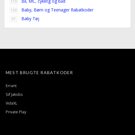
Bil, MC, cykling og båd
110
Baby, Børn og Teenager Rabatkoder
130
Baby Tøj
37
MEST BRUGTE RABATKODER
Errant
Sif Jakobs
VidaXL
Private Play