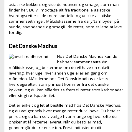
asiatiske køkken, og vise de nuancer og smage, som man
finder her. Du vil modtage alt fra traditionelle asiatiske
hverdagsretter til de mere specielle og unikke asiatiske
sammensætninger. Måltidskasserne fra dailyNam byder på
sunde, spændende og smagfulde retter, som er lette at lave
for dig.
Det Danske Madhus
Hos Det Danske Madhus kan du
helt selv sammensætte din
måltidskasse, og bestemme om du vil have en enkelt
levering, hver uge, hver anden uge eller en gang om
måneden. Måltiderne hos Det Dansk Madhus er lækre
hverdagsretter, som primært kommer fra det danske
køkken, og du kan således se frem til retter som karbonader
eller stegt rødspættefilet.
Det er enkelt og let at bestille mad hos Det Danske Madhus,
og du vælger selv hvor mange retter du vil have. Du betaler
pr. ret, og du kan selv vælge hvor mange og hvor ofte du
ønsker at få retterne leveret. Når du bestiller mad,
gennemgår du tre enkle trin. Først indtaster du dit