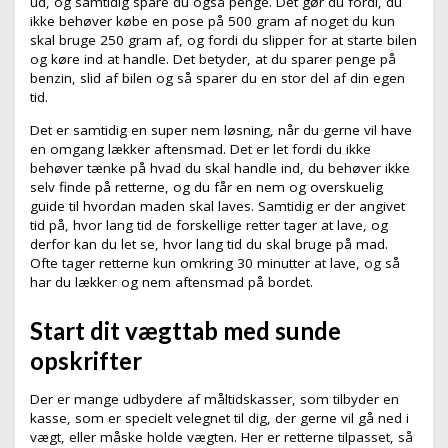
ud, og samtidig spare du også penge. Det gør du fordi, du
ikke behøver købe en pose på 500 gram af noget du kun
skal bruge 250 gram af, og fordi du slipper for at starte bilen
og køre ind at handle. Det betyder, at du sparer penge på
benzin, slid af bilen og så sparer du en stor del af din egen
tid.
Det er samtidig en super nem løsning, når du gerne vil have
en omgang lækker aftensmad. Det er let fordi du ikke
behøver tænke på hvad du skal handle ind, du behøver ikke
selv finde på retterne, og du får en nem og overskuelig
guide til hvordan maden skal laves. Samtidig er der angivet
tid på, hvor lang tid de forskellige retter tager at lave, og
derfor kan du let se, hvor lang tid du skal bruge på mad.
Ofte tager retterne kun omkring 30 minutter at lave, og så
har du lækker og nem aftensmad på bordet.
Start dit vægttab med sunde
opskrifter
Der er mange udbydere af måltidskasser, som tilbyder en
kasse, som er specielt velegnet til dig, der gerne vil gå ned i
vægt, eller måske holde vægten. Her er retterne tilpasset, så