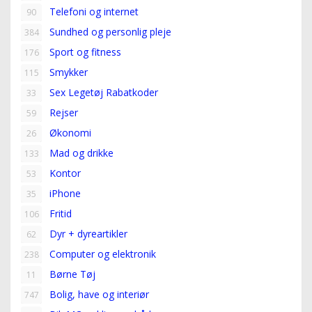
Telefoni og internet
90
Sundhed og personlig pleje
384
Sport og fitness
176
Smykker
115
Sex Legetøj Rabatkoder
33
Rejser
59
Økonomi
26
Mad og drikke
133
Kontor
53
iPhone
35
Fritid
106
Dyr + dyreartikler
62
Computer og elektronik
238
Børne Tøj
11
Bolig, have og interiør
747