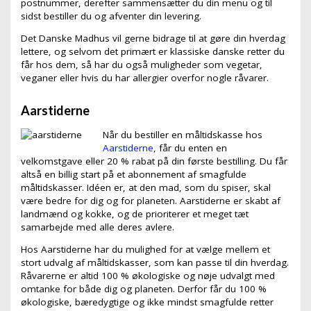
postnummer, derefter sammensætter du din menu og til
sidst bestiller du og afventer din levering.
Det Danske Madhus vil gerne bidrage til at gøre din hverdag
lettere, og selvom det primært er klassiske danske retter du
får hos dem, så har du også muligheder som vegetar,
veganer eller hvis du har allergier overfor nogle råvarer.
Aarstiderne
Når du bestiller en måltidskasse hos
Aarstiderne
, får du enten en
velkomstgave eller 20 % rabat på din første bestilling. Du får
altså en billig start på et abonnement af smagfulde
måltidskasser. Idéen er, at den mad, som du spiser, skal
være bedre for dig og for planeten. Aarstiderne er skabt af
landmænd og kokke, og de prioriterer et meget tæt
samarbejde med alle deres avlere.
Hos Aarstiderne har du mulighed for at vælge mellem et
stort udvalg af måltidskasser, som kan passe til din hverdag.
Råvarerne er altid 100 % økologiske og nøje udvalgt med
omtanke for både dig og planeten. Derfor får du 100 %
økologiske, bæredygtige og ikke mindst smagfulde retter