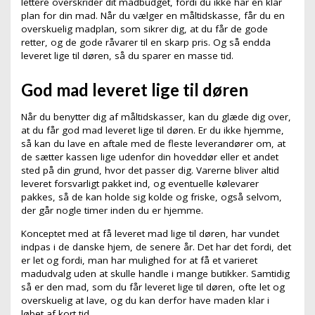
lettere overskrider dit madbudget, fordi du ikke har en klar
plan for din mad. Når du vælger en måltidskasse, får du en
overskuelig madplan, som sikrer dig, at du får de gode
retter, og de gode råvarer til en skarp pris. Og så endda
leveret lige til døren, så du sparer en masse tid.
God mad leveret lige til døren
Når du benytter dig af måltidskasser, kan du glæde dig over,
at du får god mad leveret lige til døren. Er du ikke hjemme,
så kan du lave en aftale med de fleste leverandører om, at
de sætter kassen lige udenfor din hoveddør eller et andet
sted på din grund, hvor det passer dig. Varerne bliver altid
leveret forsvarligt pakket ind, og eventuelle kølevarer
pakkes, så de kan holde sig kolde og friske, også selvom,
der går nogle timer inden du er hjemme.
Konceptet med at få leveret mad lige til døren, har vundet
indpas i de danske hjem, de senere år. Det har det fordi, det
er let og fordi, man har mulighed for at få et varieret
madudvalg uden at skulle handle i mange butikker. Samtidig
så er den mad, som du får leveret lige til døren, ofte let og
overskuelig at lave, og du kan derfor have maden klar i
løbet af kort tid.