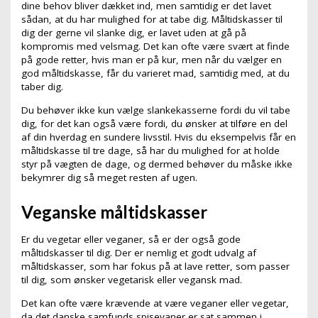
dine behov bliver dækket ind, men samtidig er det lavet
sådan, at du har mulighed for at tabe dig. Måltidskasser til
dig der gerne vil slanke dig, er lavet uden at gå på
kompromis med velsmag. Det kan ofte være svært at finde
på gode retter, hvis man er på kur, men når du vælger en
god måltidskasse, får du varieret mad, samtidig med, at du
taber dig.
Du behøver ikke kun vælge slankekasserne fordi du vil tabe
dig, for det kan også være fordi, du ønsker at tilføre en del
af din hverdag en sundere livsstil. Hvis du eksempelvis får en
måltidskasse til tre dage, så har du mulighed for at holde
styr på vægten de dage, og dermed behøver du måske ikke
bekymrer dig så meget resten af ugen.
Veganske måltidskasser
Er du vegetar eller veganer, så er der også gode
måltidskasser til dig. Der er nemlig et godt udvalg af
måltidskasser, som har fokus på at lave retter, som passer
til dig, som ønsker vegetarisk eller vegansk mad.
Det kan ofte være krævende at være veganer eller vegetar,
da det danske samfunds spisevaner er sat sammen i