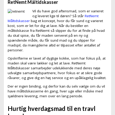
RetNemt Måltidskasser
Vil du have god aftensmad, som er varieret
og leveret lige til døren? Så står
RetNemt
Måltidskasser
bag et koncept, hvor du får sund og varieret
kost, som er let for dig at lave. Når du bestiller en
måltidskasse fra RetNemt så slipper du for at finde på hvad
du skal spise, du får maden serveret på en ny og
spændende måde, du får sund mad og du slipper for
madspil, da mængderne altid er tilpasset efter antallet af
personer.
Opskrifterne er lavet af dygtige kokke, som har fokus på, at
maden skal være lækker og let at lave. RetNemt
Måltidskasser samarbejder udelukkende med deres nøje
udvalgte samarbejdspartnere, hvor fokus er at sikre gode
råvarer, og give dig en høj service og en upåklagelig kvalitet.
Der er ingen binding, og derfor kan du selv vælge om du vil
have måltidskasserne én gang, hver uge eller måske med
sjældnere levering, men over en lang periode.
Hurtig hverdagsmad til en travl