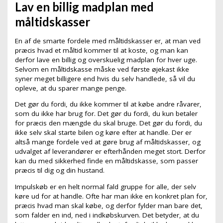
Lav en billig madplan med
måltidskasser
En af de smarte fordele med måltidskasser er, at man ved
præcis hvad et måltid kommer til at koste, og man kan
derfor lave en billig og overskuelig madplan for hver uge.
Selvom en måltidskasse måske ved første øjekast ikke
syner meget billigere end hvis du selv handlede, så vil du
opleve, at du sparer mange penge.
Det gør du fordi, du ikke kommer til at købe andre råvarer,
som du ikke har brug for. Det gør du fordi, du kun betaler
for præcis den mængde du skal bruge. Det gør du fordi, du
ikke selv skal starte bilen og køre efter at handle. Der er
altså mange fordele ved at gøre brug af måltidskasser, og
udvalget af leverandører er efterhånden meget stort. Derfor
kan du med sikkerhed finde en måltidskasse, som passer
præcis til dig og din hustand.
Impulskøb er en helt normal fald gruppe for alle, der selv
køre ud for at handle. Ofte har man ikke en konkret plan for,
præcis hvad man skal købe, og derfor fylder man bare det,
som falder en ind, ned i indkøbskurven. Det betyder, at du