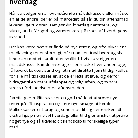
hverdag
Når du vælger en af ovenstående måltidskasser, eller måske
en af de andre, der er på markedet, så får du din aftensmad
leveret lige til døren. Det gør din hverdag nemmere, og
sikrer, at du får god og varieret kost på trods af hverdagens
travlhed.
Det kan være svært at finde på nye retter, og ofte bliver ens
madlavning ret ensformigt, når man i en travl hverdag skal
binde an med et sundt aftensmåltid. Hvis du vælger en
måltidskasse, kan du hver uge eller måske hver anden uge,
få leveret lækker, sund og let mad direkte hjem til dig. Fælles
for alle måltidskasser er, at de er lette at lave, og derfor
bidrager til en mere afslappet og rolig aften, og mindre
stress i forbindelse med aftensmaden.
Samtidig er måltidskasser en god måde at afprøve nye
retter på, få inspiration og lære nye smage at kende.
Måltidskasser er hurtig og sund mad til dig der ønsker lidt
ekstra hjælp i en travl hverdag, eller til dig er ønsker at prøve
noget nye og få udvidet dit kendskab til forskellige typer
mad.