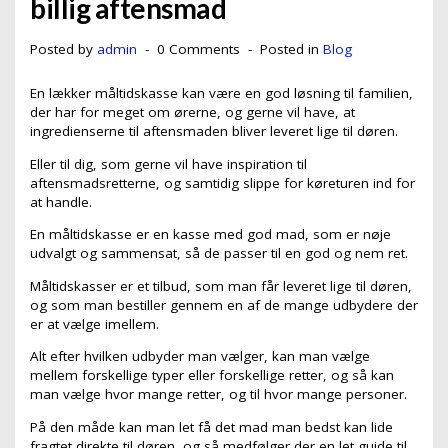
billig aftensmad
Posted by
admin
0 Comments
Posted in
Blog
En lækker måltidskasse kan være en god løsning til familien,
der har for meget om ørerne, og gerne vil have, at
ingredienserne til aftensmaden bliver leveret lige til døren.
Eller til dig, som gerne vil have inspiration til
aftensmadsretterne, og samtidig slippe for køreturen ind for
at handle.
En måltidskasse er en kasse med god mad, som er nøje
udvalgt og sammensat, så de passer til en god og nem ret.
Måltidskasser er et tilbud, som man får leveret lige til døren,
og som man bestiller gennem en af de mange udbydere der
er at vælge imellem.
Alt efter hvilken udbyder man vælger, kan man vælge
mellem forskellige typer eller forskellige retter, og så kan
man vælge hvor mange retter, og til hvor mange personer.
På den måde kan man let få det mad man bedst kan lide
fragtet direkte til døren, og så medfølger der en let guide til,